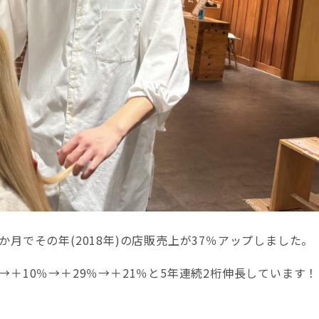
か月でその年(2018年)の店販売上が37％アップしました。
→＋10％→＋29％→＋21％と5年連続2桁伸長しています！